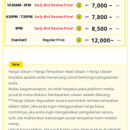
7,000 ~
10:30AM - 3PM
Early Bird Review Price!
JPY
/pax
¥
7,800 ~
4:30PM - 7:30PM
Early Bird Review Price!
JPY
/pax
¥
8,500 ~
8PM
Early Bird Review Price!
JPY
/pax
¥
12,000~
Standard
Regular Price
JPY
/pax
¥
Harga Ulasan / Harga Tempahan Awal Ulasan / Harga Ulasan
terpakai apabila anda merancang untuk berkongsi pengalaman
anda.
Walau bagaimanapun, ini tidak terpakai pada platform media
sosial di mana diskaun berdasarkan ulasan adalah dilarang.
**Harga Ulasan digunakan secara automatik semasa tempahan
dalam talian. Jika anda ingin menggunakan harga biasa,
contohnya, jika anda ingin mengekalkan pengalaman secara
sulit, sila maklumkan kakitangan pusat tempahan kami melalui
mesej.
Untuk harga terkini, sila rujuk kadar yang disenaraikan di sebelah