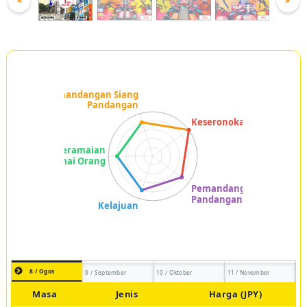
<
>
8 / Ogos
9 / September
10 / Oktober
11 / November
Masa
Jenis
Harga (JPY)