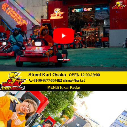
Street Kart Osaka
OPEN 12:00-19:00
📞+81-90-9977-6644
📧
shina@kart.st
MENU/Tukar Kedai
UTAMA
Tentang
Spesifikasi
Harga
Akses
Suara
Soalan Lazim