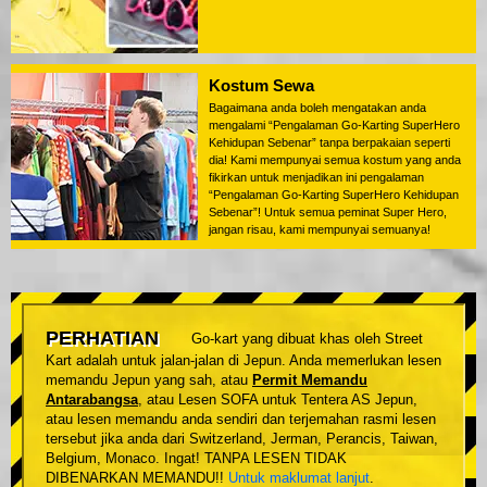
Kostum Sewa
Bagaimana anda boleh mengatakan anda
mengalami “Pengalaman Go-Karting SuperHero
Kehidupan Sebenar” tanpa berpakaian seperti
dia! Kami mempunyai semua kostum yang anda
fikirkan untuk menjadikan ini pengalaman
“Pengalaman Go-Karting SuperHero Kehidupan
Sebenar”! Untuk semua peminat Super Hero,
jangan risau, kami mempunyai semuanya!
PERHATIAN
Go-kart yang dibuat khas oleh Street
Kart adalah untuk jalan-jalan di Jepun. Anda memerlukan lesen
memandu Jepun yang sah, atau
Permit Memandu
Antarabangsa
, atau Lesen SOFA untuk Tentera AS Jepun,
atau lesen memandu anda sendiri dan terjemahan rasmi lesen
tersebut jika anda dari Switzerland, Jerman, Perancis, Taiwan,
Belgium, Monaco. Ingat! TANPA LESEN TIDAK
DIBENARKAN MEMANDU!!
Untuk maklumat lanjut
.