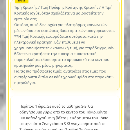
Τιμή Κριτικής / Τιμή Πρώιμης Κράτησης Κριτικής / Η Τιμή
Κριτικής ισχύει όταν σχεδιάζετε να μοιραστείτε την
εμπειρία σας.
Ωστόσο, αυτό δεν ισχύει για πλατφόρμες κοινωνικών
μέσων όπου οι εκπτώσεις βάσει κριτικών απαγορεύονται.
**Η Τιμή Κριτικής εφαρμόζεται αυτόματα κατά την
ηλεκτρονική κράτηση. Εάν επιθυμείτε να
χρησιμοποιήσετε την κανονική τιμή, για παράδειγμα, εάν
θέλετε να κρατήσετε την εμπειρία εμπιστευτική,
παρακαλούμε ειδοποιήστε το προσωπικό του κέντρου
κρατήσεών μας μέσω μηνύματος.
Για τις πιο πρόσφατες τιμές, ανατρέξτε στις τιμές που
αναφέρονται δίπλα σε κάθε χρονοθυρίδα στο παρακάτω
ημερολόγιο.
Περίπου 1 ώρα. Σε αυτό το μάθημα S-S, θα
οδηγήσουμε γύρω από το κέντρο του Τόκιο.Κάντε
μια καθοδηγούμενη βόλτα με κάρτ μέσω του Τόκιο
με την πίστα Σιναγκάουα S-S! Αναχωρήστε από το
Σινάγκα, περάστε από τον Σταθμό Σινάγκα και