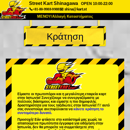
Street Kart Shinagawa
OPEN 10:00-22:00
📞+81-80-9988-9988
📧
shina@kart.st
ΜΕΝΟΥ/Αλλαγή Καταστήματος
ΚΥΡΙΩΣ
Κράτηση
Σχετικά
Προδιαγραφές
Τιμές
Πρόσβαση
Αναφορές
Συχνές Ερωτήσεις
Εταιρεία
Κράτηση
Αλλαγή Καταστήματος
Τόκιο Σινάγαουα #1
Τόκιο Ακίχαμπαρα #1
Τόκιο Ακίχαμπαρα #2
Τόκιο Σιμπούγια
Είμαστε οι
πρωτοπόροι
και η
μεγαλύτερη εταιρεία καρτ
Τόκιο Σιμπούγια Annex
Τόκιο Κόλπος
στην Ιαπωνία! Συνεχίζουμε να συνεργαζόμαστε με
πολλούς διάσημους
και είμαστε η
πιο δημοφιλής
δραστηριότητα
για τους ταξιδιώτες στην Ιαπωνία! Γι' αυτό
Τόκιο Ασακούσα
Οσάκα
σας συνιστούμε ανεπιφύλακτα να
κάνετε κράτηση το
συντομότερο δυνατό.
Οκινάουα
Προσοχή! Εάν φτάσετε στο κατάστημά μας χωρίς τα
απαιτούμενα πρωτότυπα έγγραφα για οδήγηση στην
Ιαπωνία, δεν θα μπορείτε να συμμετάσχετε στη