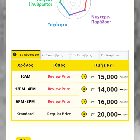
8 / Αύγουστος
9 / Σεπτέμβριος
10 / Οκτώβριος
11 / Νοέμβριος
Χρόνος
Τύπος
Τιμή (JPY)
15,000 ~
10AM
Review Price
JPY
/pax
¥
14,000 ~
12PM - 4PM
Review Price
JPY
/pax
¥
16,000 ~
6PM - 8PM
Review Price
JPY
/pax
¥
20,000~
Standard
Regular Price
JPY
/pax
¥