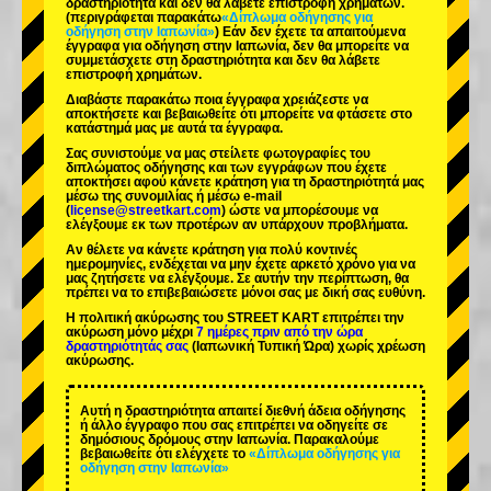
δραστηριότητα και δεν θα λάβετε επιστροφή χρημάτων.
(περιγράφεται παρακάτω
«Δίπλωμα οδήγησης για
οδήγηση στην Ιαπωνία»
) Εάν δεν έχετε τα απαιτούμενα
έγγραφα για οδήγηση στην Ιαπωνία, δεν θα μπορείτε να
συμμετάσχετε στη δραστηριότητα και δεν θα λάβετε
επιστροφή χρημάτων.
Διαβάστε παρακάτω ποια έγγραφα χρειάζεστε να
αποκτήσετε και βεβαιωθείτε ότι μπορείτε να φτάσετε στο
κατάστημά μας με αυτά τα έγγραφα.
Σας συνιστούμε να μας στείλετε φωτογραφίες του
διπλώματος οδήγησης και των εγγράφων που έχετε
αποκτήσει αφού κάνετε κράτηση για τη δραστηριότητά μας
μέσω της συνομιλίας ή μέσω e-mail
(
license@streetkart.com
) ώστε να μπορέσουμε να
ελέγξουμε εκ των προτέρων αν υπάρχουν προβλήματα.
Αν θέλετε να κάνετε κράτηση για πολύ κοντινές
ημερομηνίες, ενδέχεται να μην έχετε αρκετό χρόνο για να
μας ζητήσετε να ελέγξουμε. Σε αυτήν την περίπτωση, θα
πρέπει να το επιβεβαιώσετε μόνοι σας με δική σας ευθύνη.
Η πολιτική ακύρωσης του STREET KART επιτρέπει την
ακύρωση μόνο μέχρι
7 ημέρες πριν από την ώρα
δραστηριότητάς σας
(Ιαπωνική Τυπική Ώρα) χωρίς χρέωση
ακύρωσης.
Αυτή η δραστηριότητα απαιτεί διεθνή άδεια οδήγησης
ή άλλο έγγραφο που σας επιτρέπει να οδηγείτε σε
δημόσιους δρόμους στην Ιαπωνία. Παρακαλούμε
βεβαιωθείτε ότι ελέγχετε το
«Δίπλωμα οδήγησης για
οδήγηση στην Ιαπωνία»