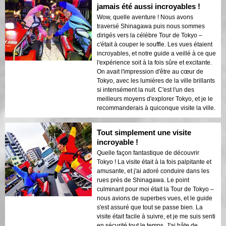
jamais été aussi incroyables !
Wow, quelle aventure ! Nous avons
traversé Shinagawa puis nous sommes
dirigés vers la célèbre Tour de Tokyo –
c'était à couper le souffle. Les vues étaient
incroyables, et notre guide a veillé à ce que
l'expérience soit à la fois sûre et excitante.
On avait l'impression d'être au cœur de
Tokyo, avec les lumières de la ville brillants
si intensément la nuit. C'est l'un des
meilleurs moyens d'explorer Tokyo, et je le
recommanderais à quiconque visite la ville.
Tout simplement une visite
incroyable !
Quelle façon fantastique de découvrir
Tokyo ! La visite était à la fois palpitante et
amusante, et j'ai adoré conduire dans les
rues près de Shinagawa. Le point
culminant pour moi était la Tour de Tokyo –
nous avions de superbes vues, et le guide
s'est assuré que tout se passe bien. La
visite était facile à suivre, et je me suis senti
en sécurité tout le temps. J'ai hâte de