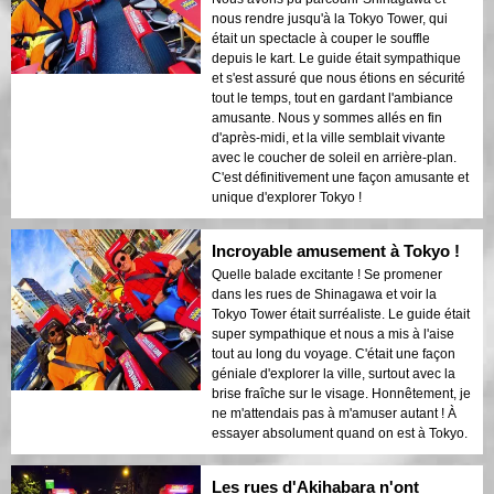
nous rendre jusqu'à la Tokyo Tower, qui
était un spectacle à couper le souffle
depuis le kart. Le guide était sympathique
et s'est assuré que nous étions en sécurité
tout le temps, tout en gardant l'ambiance
amusante. Nous y sommes allés en fin
d'après-midi, et la ville semblait vivante
avec le coucher de soleil en arrière-plan.
C'est définitivement une façon amusante et
unique d'explorer Tokyo !
Incroyable amusement à Tokyo !
Quelle balade excitante ! Se promener
dans les rues de Shinagawa et voir la
Tokyo Tower était surréaliste. Le guide était
super sympathique et nous a mis à l'aise
tout au long du voyage. C'était une façon
géniale d'explorer la ville, surtout avec la
brise fraîche sur le visage. Honnêtement, je
ne m'attendais pas à m'amuser autant ! À
essayer absolument quand on est à Tokyo.
Les rues d'Akihabara n'ont