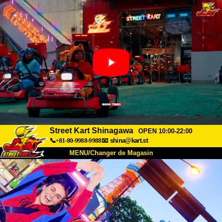
Street Kart Shinagawa
OPEN 10:00-22:00
📞+81-80-9988-9988
📧
shina@kart.st
MENU/Changer de Magasin
ACCUEIL
À Propos
Caractéristiques
Tarifs
Accès
Avis
FAQ