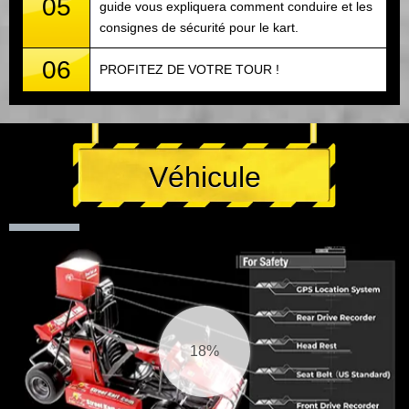
05
guide vous expliquera comment conduire et les
consignes de sécurité pour le kart.
06
PROFITEZ DE VOTRE TOUR !
Véhicule
19%