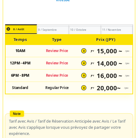
8 / Août
9 / Septembre
10 / Octobre
11 / Novembre
Temps
Type
Prix (JPY)
15,000 ~
10AM
Review Price
JPY
/pax
¥
14,000 ~
12PM - 4PM
Review Price
JPY
/pax
¥
16,000 ~
6PM - 8PM
Review Price
JPY
/pax
¥
20,000~
Standard
Regular Price
JPY
/pax
¥
Tarif avec Avis / Tarif de Réservation Anticipée avec Avis / Le Tarif
avec Avis s'applique lorsque vous prévoyez de partager votre
expérience.