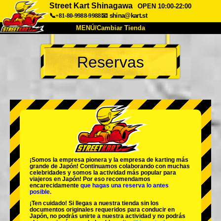
Street Kart Shinagawa
OPEN 10:00-22:00
📞+81-80-9988-9988
📧
shina@kart.st
MENÚ/Cambiar Tienda
INICIO
Reservas
Acerca de
Especificaciones
Precios
Acceso
Testimonios
Preguntas Frecuentes
Empresa
Reservas
Cambiar Tienda
Tokyo Shinagawa
Tokyo Akihabara#1
Tokyo Akihabara#2
Tokyo Shibuya
¡Somos la
empresa pionera
y la
empresa de karting más
Tokyo Shibuya Annex
Tokyo Bay
grande
de Japón! Continuamos colaborando con
muchas
celebridades
y somos la
actividad más popular
para
viajeros en Japón! Por eso recomendamos
Tokyo Asakusa
Osaka
encarecidamente
que hagas una reserva lo antes
posible.
Okinawa
¡Ten cuidado! Si llegas a nuestra tienda sin los
documentos originales requeridos para conducir en
Japón, no podrás unirte a nuestra actividad y no podrás