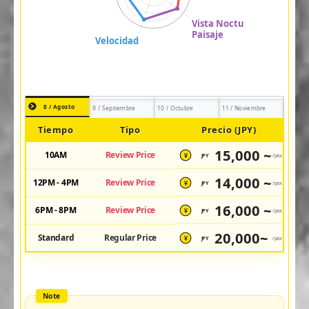
8 / Agosto
9 / Septiembre
10 / Octubre
11 / Noviembre
Tiempo
Tipo
Precio (JPY)
15,000 ~
10AM
Review Price
JPY
/pax
¥
14,000 ~
12PM - 4PM
Review Price
JPY
/pax
¥
16,000 ~
6PM - 8PM
Review Price
JPY
/pax
¥
20,000~
Standard
Regular Price
JPY
/pax
¥